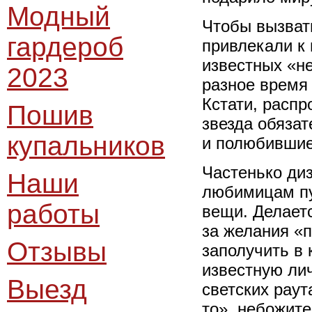
Модный
Чтобы вызват
гардероб
привлекали к 
известных «н
2023
разное время
Кстати, распр
Пошив
звезда обяза
купальников
и полюбившие
Частенько ди
Наши
любимицам п
работы
вещи. Делаетс
за желания «
Отзывы
заполучить в 
известную ли
Выезд
светских раут
то», небожит