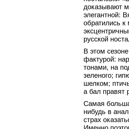
доказывают ми
элегантной: 
обратились к 
эксцентричны
русской ност
В этом сезон
фактурой: на
тонами, на по
зеленого; ги
шелком; птич
а бал правят 
Самая больша
нибудь в анал
страх оказать
Именно поэтом