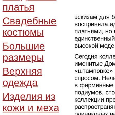
платья
эскизам для 
Свадебные
восприняла и
костюмы
платьями, но 
единственный
Большие
высокой моде
размеры
Сегодня колле
именитые Дом
Верхняя
«штамповке» 
спросом. Нел
одежда
в фирменные 
подиумов, ст
Изделия из
коллекции пр
кожи и меха
распространяю
одинаковых в