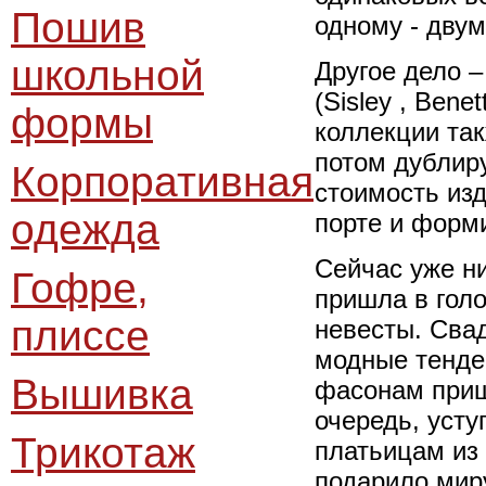
Пошив
одному - двум
школьной
Другое дело –
(Sisley , Bene
формы
коллекции так
потом дублиру
Корпоративная
стоимость изд
одежда
порте и форми
Сейчас уже ни
Гофре,
пришла в гол
плиссе
невесты. Свад
модные тенде
Вышивка
фасонам приш
очередь, уст
Трикотаж
платьицам из 
подарило мир