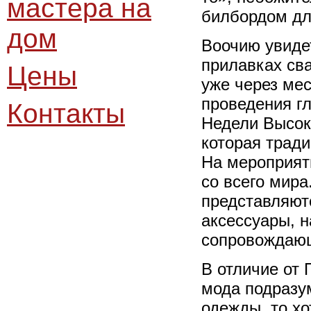
мастера на
билбордом дл
дом
Воочию увиде
прилавках св
Цены
уже через ме
проведения гл
Контакты
Недели Высок
которая трад
На мероприят
со всего мир
представляют
аксессуары, н
сопровождающ
В отличие от 
мода подразу
одежды, то хо